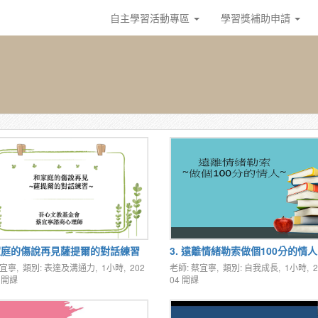
自主學習活動專區
學習獎補助申請
和家庭的傷說再見薩提爾的對話練習
3. 遠離情緒勒索做個100分的情人
蔡宜寧, 類別: 表達及溝通力, 1小時,
202
老師: 蔡宜寧, 類別: 自我成長, 1小時,
2
開課
04
開課