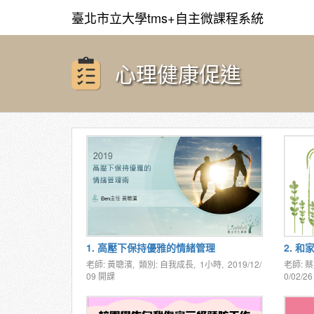
臺北市立大學tms+自主微課程系統
心理健康促進
1. 高壓下保持優雅的情緒管理
2. 
老師: 黃聰濱, 類別: 自我成長, 1小時,
2019/12/
老師: 
09
開課
0/02/26