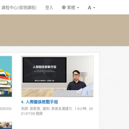
課程中心(發現課程)
登入
繁體
4. 人際關係教戰手冊
020/03/
老師: 游家瑋, 類別: 表達及溝通力, 1.5小時,
20
21/07/09
開課